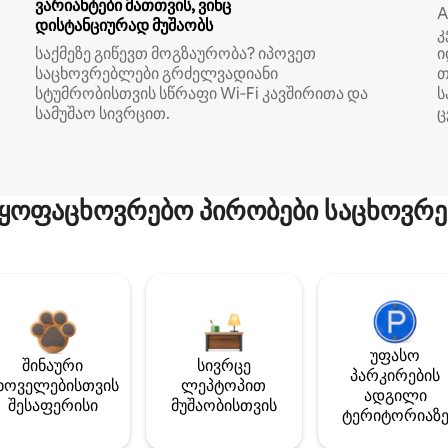
ვარიანტები მათთვის, ვინც
A
დისტანციურად მუშაობს
კ
საქმეზე გიწევთ მოგზაურობა? იპოვეთ
ი
საცხოვრებლები გრძელვადიანი
თ
სტუმრობისთვის სწრაფი Wi‑Fi კავშირითა და
ს
სამუშაო სივრცით.
ც
ყოფაცხოვრებო პირობები საცხოვრე
უფასო
შინაური
სივრცე
პარკირების
ხოველებისთვის
ლეპტოპით
ადგილი
შესაფერისი
მუშაობისთვის
ტერიტორიაზ