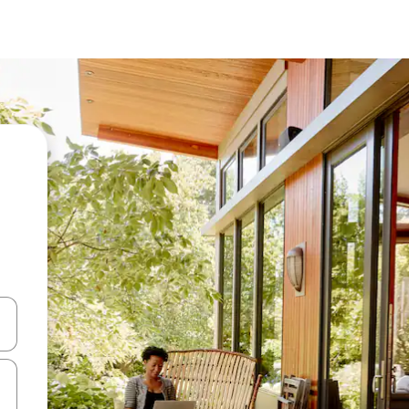
ციისთვის გამოიყენეთ კლავიშები ზემოთ/ქვემოთ მიმართული ისრებით 