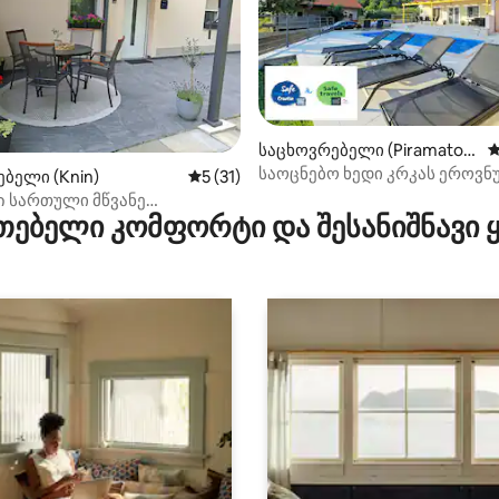
‑დან 4,96, 74 მიმოხილვა
საცხოვრებელი (Piramatov
ს
ci)
საოცნებო ხედი კრკას ეროვ
ბელი (Knin)
საშუალო შეფასებაა 5‑დან 5, 31 მიმოხ
5 (31)
პარკთან
 სართული მწვანე
თებელი კომფორტი და შესანიშნავი
ინა ენჯი