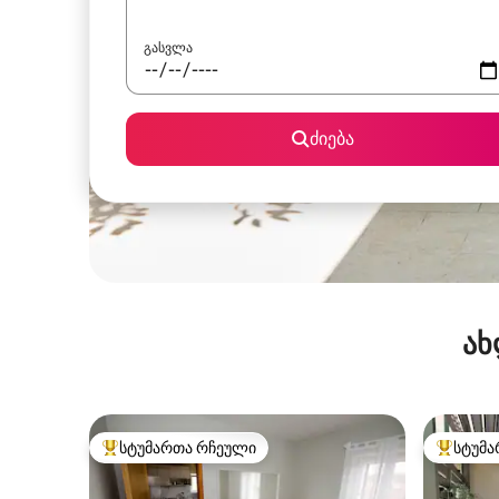
გასვლა
ძიება
ახ
სტუმართა რჩეული
სტუმა
სტუმართა რჩეული მოწინავე ვარიანტი
სტუმართ