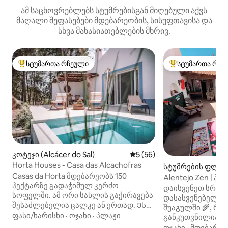
ამ საცხოვრებლებს სტუმრებისგან მიღებული აქვს
მაღალი შეფასებები მდებარეობის, სისუფთავისა და
სხვა მახასიათებლების მხრივ.
სტუმართა რჩეული
სტუმართა რჩე
სტუმართა რჩეული მოწინავე ვარიანტი
სტუმართა რჩეული
კოტეჯი (Alcácer do Sal)
საშუალო შეფასებაა 5‑დან 
5 (56)
Horta Houses - Casa das Alcachofras
სტუმრების ფლიგ
Casas da Horta მდებარეობს 150
arias)
Alentejo Zen | პი
ჰექტარზე გადაჭიმულ კერძო
განტვირთვა 2 ად
დაისვენეთ სრულ
სოფელში. ამ ორი სახლის გაქირავება
დასასვენებელ ა
შესაძლებელია ცალკე ან ერთად. Ეს
შუაგულში 🌾, რ
უნიკალური საცხოვრებელი
ფასი/ხარისხი
·
ოჯახი
·
პლაჟი
განკუთვნილია 
იდეალურია ოჯახური დასვენებისთვის
სტუმრისთვის. Alentejo Zen‑ში,
ოჯახი
·
მდებარეო