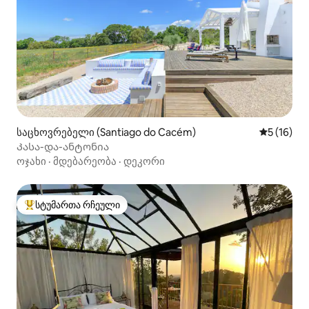
საცხოვრებელი (Santiago do Cacém)
საშუალო შ
5 (16)
Კასა-და-ანტონია
ოჯახი
·
მდებარეობა
·
დეკორი
სტუმართა რჩეული
სტუმართა რჩეული მოწინავე ვარიანტი