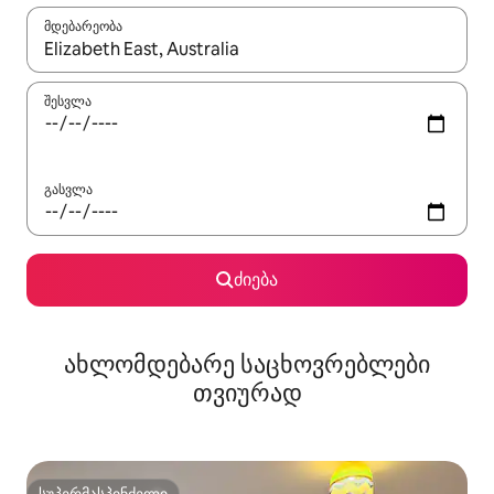
მდებარეობა
როცა შედეგები ხელმისაწვდომი გახდება, ნავიგაციისთვის გამ
შესვლა
გასვლა
ძიება
ახლომდებარე საცხოვრებლები
თვიურად