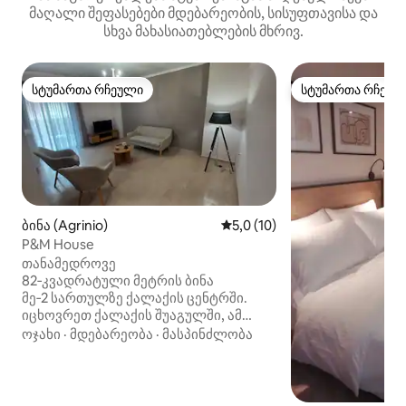
მაღალი შეფასებები მდებარეობის, სისუფთავისა და
სხვა მახასიათებლების მხრივ.
სტუმართა რჩეული
სტუმართა რჩეულ
სტუმართა რჩეული
სტუმართა რჩეულ
ბინა (Agrinio)
საშუალო შეფასებაა 5‑დან 5
5,0 (10)
P&M House
თანამედროვე
82‑კვადრატული მეტრის ბინა
მე‑2 სართულზე ქალაქის ცენტრში.
იცხოვრეთ ქალაქის შუაგულში, ამ
ნათელ, სრულად განახლებულ ბინაში.
ოჯახი
·
მდებარეობა
·
მასპინძლობა
იდეალურია წყვილებისთვის,
ოჯახებისთვის, ჯგუფებისთვის ან
საქმიანი მოგზაურობისთვის. აქ არის
ორი კომფორტული ორსაწოლიანი