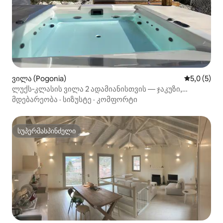
ვილა (Pogonia)
საშუალო შ
5,0 (5)
ლუქს‑კლასის ვილა 2 ადამიანისთვის — ჯაკუზი,
მთებისა და ზღვის ხედები
მდებარეობა
·
სიზუსტე
·
კომფორტი
სუპერმასპინძელი
სუპერმასპინძელი