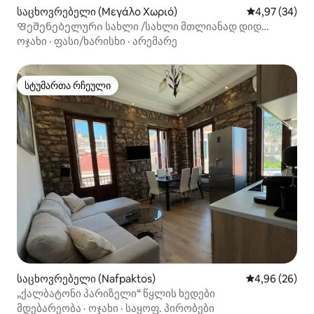
საცხოვრებელი (Μεγάλο Χωριό)
საშუალო შეფა
4,97 (34)
Ფეშენებელური სახლი /სახლი მთლიანად დიდ
სოფელში
ოჯახი
·
ფასი/ხარისხი
·
არემარე
სტუმართა რჩეული
სტუმართა რჩეული
საცხოვრებელი (Nafpaktos)
საშუალო შეფა
4,96 (26)
„ქალბატონი პარიზელი“ წყლის ხედები
მდებარეობა
·
ოჯახი
·
საყოფ. პირობები