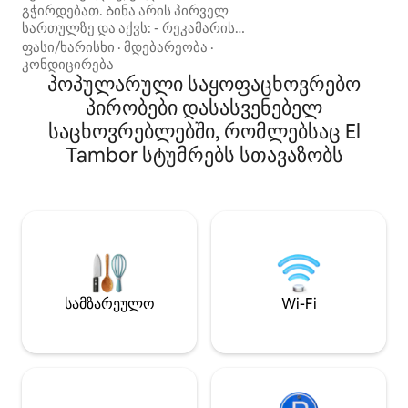
გჭირდებათ. Ბინა არის პირველ
1 სააბაზანო · 6 ს
სართულზე და აქვს: - რეკამარის
პანორამული აუზი 
მთავარი საწოლი Queen Size
ფასი/ხარისხი
·
მდებარეობა
·
ველოსიპედები 
საწოლით - მეორადიRecamara
კონდიცირება
გასასვლელი პლა
ორადგილიანი ორსართულიანი
პოპულარული საყოფაცხოვრებო
ლაგუნაზე 🍳 აღ
საწოლით -1 სააბაზანო და 1/2 -
· კონდიციონერი 
პირობები დასასვენებელ
აღჭურვილი სამზარეულო - საზიარო
· Wi-Fi 🚗 დახურ
საცხოვრებლებში, რომლებსაც El
და სასადილო ოთახი -მარტივი
ადგილი · კერძო
ტელევიზორი მისაღებ ოთახში Wi-Fi -
Tambor სტუმრებს სთავაზობს
იდეალურია ოჯახ
ბალკონი აუზის ხედით - ტერასა
მეგობრებისთვის
ოკეანის ხედებით Საყოფაცხოვრებო
დაჯავშნეთ დღესვ
პირობები: - აუზი -პალაპები გაზის
გრილით - ველოსიპედები - ფიტნესის
ზონა - მინი-გოლფინგი - თამაშების
ბავშვები - ფრენბურთის მოედანი -
კონტროლირებადი წვდომა
სამზარეულო
Wi-Fi