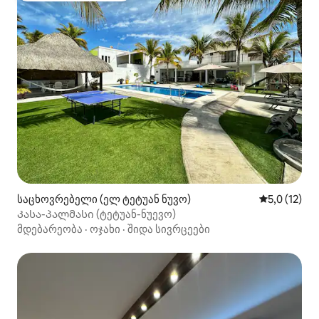
საცხოვრებელი (ელ ტეტუან ნუვო)
საშუალო შე
5,0 (12)
Კასა-პალმასი (ტეტუან-ნუევო)
მდებარეობა
·
ოჯახი
·
შიდა სივრცეები