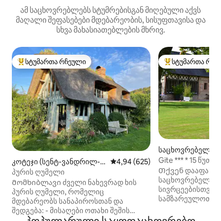
ამ საცხოვრებლებს სტუმრებისგან მიღებული აქვს
მაღალი შეფასებები მდებარეობის, სისუფთავისა და
სხვა მახასიათებლების მხრივ.
სტუმართა რჩეული
სტუმართა რჩე
სტუმართა რჩეული მოწინავე ვარიანტი
სტუმართა რჩეული
საცხოვრებელი (D
e)
Gite *** * 15 წუთ
კოტეჯი (სენტ-ვანდრილ-რ
საშუალო შეფასებაა 5‑დან 4,9
4,94 (625)
სანაპიროზე - შეე
Თქვენ დააფასებ
ანსონი)
პურის ღუმელი
საცხოვრებელს ნ
Მომხიბლავი ძველი ნახევრად ხის
სივრცეებისთვის,
პურის ღუმელი, რომელიც
სამზარეულოთი დ
მდებარეობს სანაპიროსთან და
უნიტაზით აღჭურ
შედგება: - მისაღები ოთახი შეშის
საძინებლებისთვის. Საწო
ღუმელით, - სამზარეულო, - ზემოთ: -