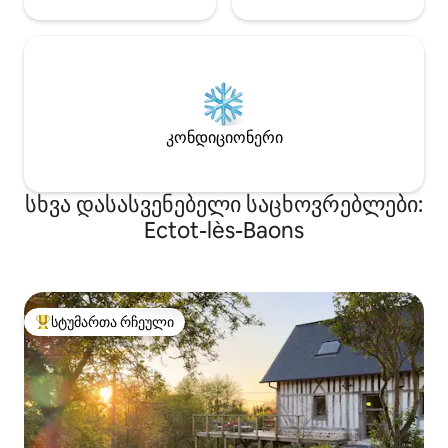
კონდიციონერი
სხვა დასასვენებელი საცხოვრებლები:
Ectot-lès-Baons
სტუმართა რჩეული
სტუმართა რჩეული მოწინავე ვარიანტი