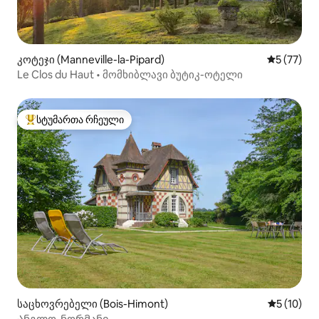
კოტეჯი (Manneville-la-Pipard)
საშუალო შ
5 (77)
Le Clos du Haut • მომხიბლავი ბუტიკ-ოტელი
სტუმართა რჩეული
სტუმართა რჩეული მოწინავე ვარიანტი
საცხოვრებელი (Bois-Himont)
საშუალო შ
5 (10)
Ანგლო-ნორმანი