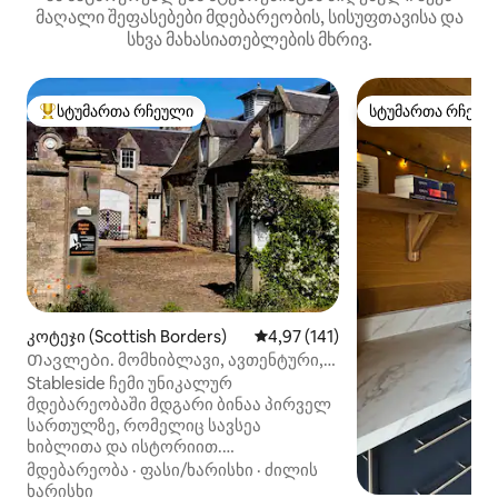
მაღალი შეფასებები მდებარეობის, სისუფთავისა და
სხვა მახასიათებლების მხრივ.
სტუმართა რჩეული
სტუმართა რჩეულ
სტუმართა რჩეული მოწინავე ვარიანტი
სტუმართა რჩეულ
კოტეჯი (Scottish Borders)
საშუალო შეფასებაა 5‑დან 4,9
4,97 (141)
Თავლები. მომხიბლავი, ავთენტური,
მშვიდი
Stableside ჩემი უნიკალურ
მდებარეობაში მდგარი ბინაა პირველ
სართულზე, რომელიც სავსეა
ხიბლითა და ისტორიით.
თავდაპირველად ეს იყო მეუღლეთა
მდებარეობა
·
ფასი/ხარისხი
·
ძილის
საცხოვრებელი ისტორიულ
ხარისხი