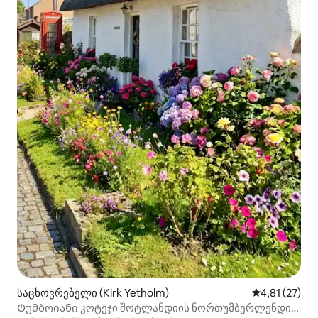
საცხოვრებელი (Kirk Yetholm)
საშუალო შეფ
4,81 (27)
Ტუმბოიანი კოტეჯი შოტლანდიის ნორთუმბერლენდის