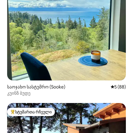
საოჯახო სასტუმრო (Sooke)
საშუალო შ
5 (88)
კუინზ ბუდე
სტუმართა რჩეული
სტუმართა რჩეული მოწინავე ვარიანტი