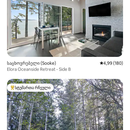
საცხოვრებელი (Sooke)
საშუალო შეფას
4,99 (180)
Elora Oceanside Retreat - Side B
სტუმართა რჩეული
სტუმართა რჩეული მოწინავე ვარიანტი