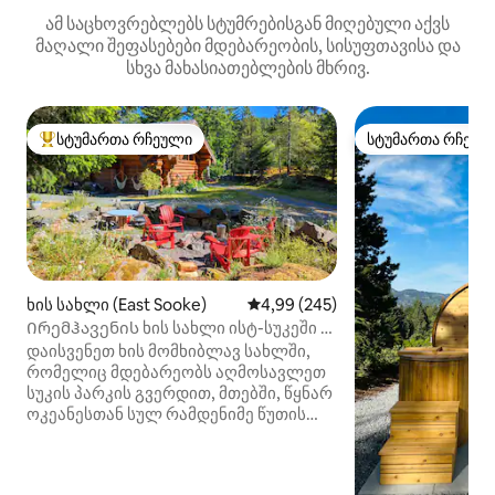
ამ საცხოვრებლებს სტუმრებისგან მიღებული აქვს
მაღალი შეფასებები მდებარეობის, სისუფთავისა და
სხვა მახასიათებლების მხრივ.
სტუმართა რჩეული
სტუმართა რჩეულ
სტუმართა რჩეული მოწინავე ვარიანტი
სტუმართა რჩეულ
ხის სახლი (East Sooke)
საშუალო შეფასებაა 5‑დან 4,9
4,99 (245)
Ირემჰავენის ხის სახლი ისტ-სუკეში -
მოლაშქრეების სამოთხე
დაისვენეთ ხის მომხიბლავ სახლში,
რომელიც მდებარეობს აღმოსავლეთ
სუკის პარკის გვერდით, მთებში, წყნარ
ოკეანესთან სულ რამდენიმე წუთის
სავალზე. ეს მშვიდი დასასვენებელი
ადგილი, რომელიც ბუნებითაა
გარშემორტყმული და სუკის აუზის