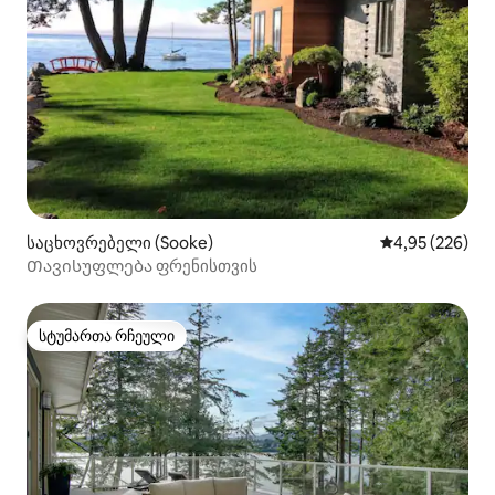
საცხოვრებელი (Sooke)
საშუალო შეფას
4,95 (226)
Თავისუფლება ფრენისთვის
სტუმართა რჩეული
სტუმართა რჩეული