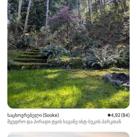
საცხოვრებელი (Sooke)
საშუალო შეფა
4,92 (84)
მყუდრო და პირადი ტყის სავანე ისტ-სუკის პარკთან