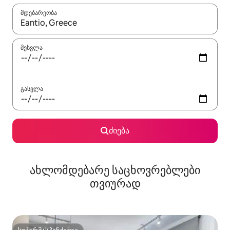
მდებარეობა
როცა შედეგები ხელმისაწვდომი გახდება, ნავიგაციისთვის გამ
შესვლა
გასვლა
ძიება
ახლომდებარე საცხოვრებლები
თვიურად