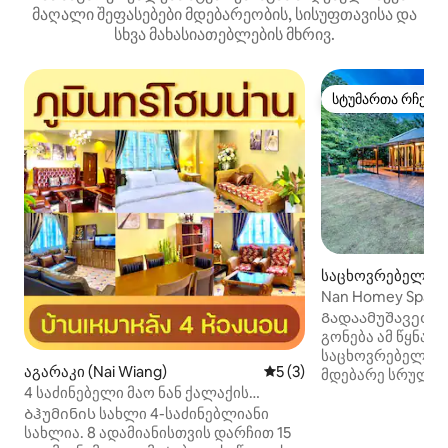
მაღალი შეფასებები მდებარეობის, სისუფთავისა და
სხვა მახასიათებლების მხრივ.
სტუმართა რჩეულ
სტუმართა რჩეულ
საცხოვრებელი (N
Nan Homey Spac
Გადაამუშავეთ თ
გონება ამ წყნარ
საცხოვრებელში,
აგარაკი (Nai Wiang)
საშუალო შეფასებაა 5‑და
5 (3)
მდებარე სრულია
4 საძინებელი მაო ნან ქალაქის
Ელეგანტურად 
ცენტრში, 100 მ საფეხმავლო ქუჩასთან
დაჩრდილული. Სა
Ბჰუმინის სახლი 4-საძინებლიანი
ახლოს.
2 საძინებელი, 2
სახლია. 8 ადამიანისთვის დარჩით 15