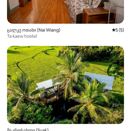
ცალკე ოთახი (Nai Wiang)
საშუალო 
5 (5)
Ta kaew hostel
მიკროსახლი (Suak)