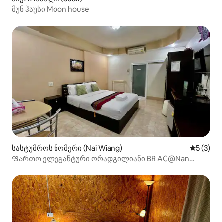
მუნ ჰაუსი Moon house
სასტუმროს ნომერი (Nai Wiang)
საშუალო 
5 (3)
Ფართო ელეგანტური ორადგილიანი BR AC@Nan
Thara Place ‑ ით