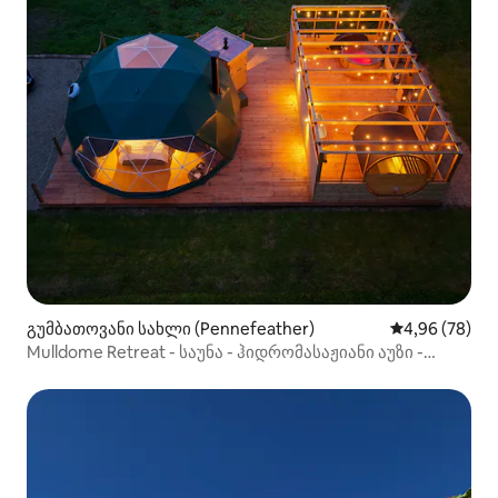
გუმბათოვანი სახლი (Pennefeather)
საშუალო შეფა
4,96 (78)
Mulldome Retreat - საუნა - ჰიდრომასაჟიანი აუზი -
საცურაო აუზი