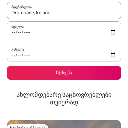
მდებარეობა
როცა შედეგები ხელმისაწვდომი გახდება, ნავიგაციისთვის გამ
შესვლა
გასვლა
ძიება
ახლომდებარე საცხოვრებლები
თვიურად