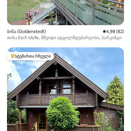
ბინა (Goldenstedt)
საშუალო შეფა
4,98 (82)
Ბინა Esch Idylle, მშვიდი ადგილმდებარეობა, პარკინგი
სტუმართა რჩეული
სტუმართა რჩეული მოწინავე ვარიანტი