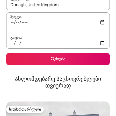
როცა შედეგები ხელმისაწვდომი გახდება, ნავიგაციისთვის გამ
შესვლა
გასვლა
ძიება
ახლომდებარე საცხოვრებლები
თვიურად
სტუმართა რჩეული
სტუმართა რჩეული