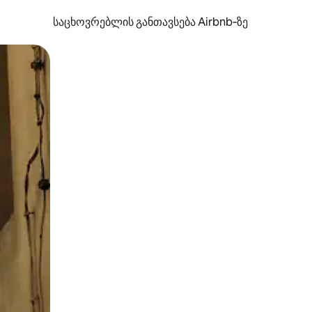
საცხოვრებლის განთავსება Airbnb‑ზე
ან შეხებისა თუ თითის გასმის ჟესტები.