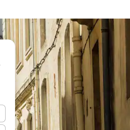
ციისთვის გამოიყენეთ კლავიშები ზემოთ/ქვემოთ მიმართული ისრებით 