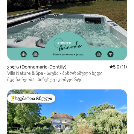
ვილა (Donnemarie-Dontilly)
საშუალო შე
5,0 (11)
Villa Nature & Spa • საუნა • პანორამული ხედი
მდებარეობა
·
სიზუსტე
·
კომფორტი
სტუმართა რჩეული
სტუმართა რჩეული მოწინავე ვარიანტი