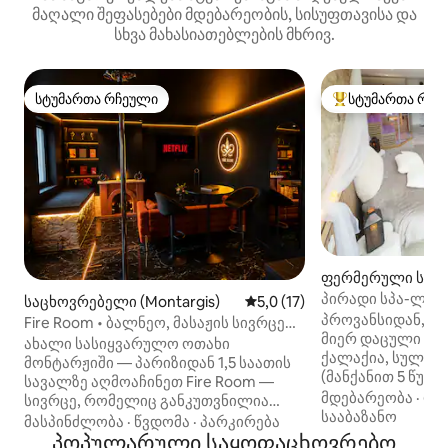
მაღალი შეფასებები მდებარეობის, სისუფთავისა და
სხვა მახასიათებლების მხრივ.
სტუმართა რჩეული
სტუმართა რჩე
სტუმართა რჩეული
სტუმართა რჩეული
ფერმერული საც
ლი (Soisy-Bouy)
პირადი სპა-ლუქ
საცხოვრებელი (Montargis)
საშუალო შეფასებაა 5‑დან 5
5,0 (17)
ახლოს - ჯაკუზი დ
პროვანსიდან, რ
Fire Room • ბალნეო, მასაჟის სივრცე
მიერ დაცული შუა
და BDSM ოთახი
ახალი სასიყვარულო ოთახი
ქალაქია, სულ რაღ
მონტარჟიში — პარიზიდან 1,5 საათის
(მანქანით 5 წუთ
სავალზე აღმოაჩინეთ Fire Room —
გაატარეთ რომან
მდებარეობა
·
ფა
სივრცე, რომელიც განკუთვნილია
ბუნების გულში. მ
სააბაზანო
წყვილების დასვენებისა და
მასპინძლობა
·
წვდომა
·
პარკირება
გარემონტებულ 
განტვირთვისთვის. პირადი სპა,
პოპულარული საყოფაცხოვრებო