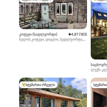
სტუმართა რჩეული
სტუმართ
კოტეჯი (სადლვორტი)
საშუალო შეფასებაა 5‑
4,87 (183)
ნელის კოტეჯი, დიგლი, სედლვორტი,
სოფლის ფერმაზე.
საცხოვრ
ტი)
ლუქს-კლა
*კერძო ტ
*ცხოველ
სტუმართა რჩეული
სტუმარ
სტუმართა რჩეული მოწინავე ვარიანტი
სტუმარ