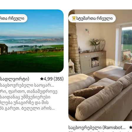
რთა რჩეული
სტუმართა რჩეული
ა რჩეული მოწინავე ვარიანტი
სტუმართა რჩეული მოწინავე ვ
დან 4,97, 172 მიმოხილვა
(სადლვორტი)
საშუალო შეფასებაა 5‑დან 4,99, 355 მიმოხ
4,99 (355)
 საცხოვრებელი საოცარ
ს
რი, ფართო, თანამედროვე
საიდანაც უმშვენიერესი
შლება უნაგირზე და მის
თ. Ბეღელი არის
ღვარზე Peak ეროვნული პარკის
ონფიდენციალურობის, შორს
ი ეს ყველაფერი ჯერ კიდევ
საცხოვრებელი (Ramsbotto
ს
ავალ მანძილზე ორი