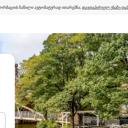
ორმაციის ნაწილი ავტომატურად ითარგმნა. 
თავდაპირველ ენაზე და
ციისთვის გამოიყენეთ კლავიშები ზემოთ/ქვემოთ მიმართული ისრებით 