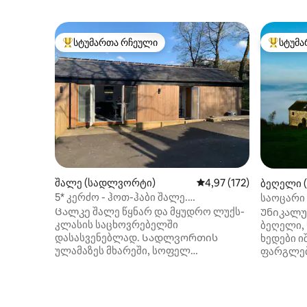
სტუმართა რჩეული
სტუმა
სტუმართა რჩეული მოწინავე ვარიანტი
სტუმართ
შალე (სადლვორტი)
საშუალო შეფასებაა 5‑
4,97 (172)
ბეღელი 
5* კერძო - ჰოთ-ჰაბი შალე.
საოცარი
Განიტვირთეთ - ჟანგისფერი სტილი
ადგილა
Ცალკე შალე წყნარ და მყუდრო ლუქს-
Უნიკალუ
კლასის საცხოვრებელში
ბეღელი, 
დასასვენებლად. Სადლვორთის
ხედები ი
ულამაზეს მხარეში, სოფელ
ფარგლებს გარე
დელფიდან ნახევარ კილომეტრში და
1100ft ზ
ზემო წისქვილიდან 2 მილში, თქვენ
სრული კ
ნახავთ The Shippon-ს. Ჩვენ შევქმენით
საკმარის
თავლები, რომ შევქმნათ იდეალური,
ფეხით ს