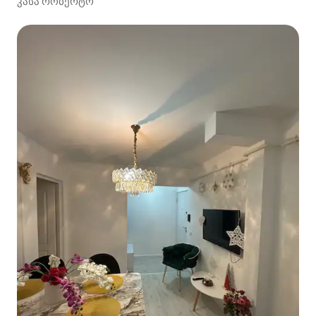
კასა რობერტო