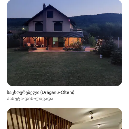
საცხოვრებელი (Drăganu-Olteni)
Კასუტა-დინ-ლივადა