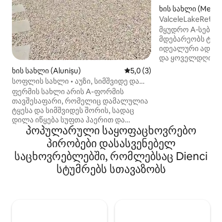
ხის სახლი (Merișa
ValceleLakeRetre
მყუდრო A‑სებრი
მდებარეობს ტბის
იდეალური ადგი
და ყოველდღიური
დასასვენებლად ბ
ხის სახლი (Alunișu)
საშუალო შეფასებაა 5‑დან 
5,0 (3)
ობიექტი განკუ
სოფლის სახლი • აუზი, სიმშვიდე და
სტუმრებისთვის, 
ბუნება
ფერმის სახლი არის A-ფორმის
განმავლობაში ი
თავშესაფარი, რომელიც დამალულია
სიმშვიდით, პირა
ტყესა და სიმშვიდეს შორის, სადაც
კომფორტით. ბეტ
დილა იწყება სუფთა ჰაერით და
პირდაპირ ტბაზე
პოპულარული საყოფაცხოვრებო
ბუნების ხმებით, ყოველგვარი
შეგიძლიათ იცურ
მღელვარებისგან შორს. აქ არა
პირობები დასასვენებელ
თევზაობაში ან დ
მხოლოდ დასარჩენად მოდიხარ,
ამოსვლითა და ჩ
საცხოვრებლებში, რომლებსაც Dienci
არამედ რიტმის შესანელებლად და
ზონიდან. ეზოში
საკუთარ თავთან ხელახლა კავშირის
სტუმრებს სთავაზობს
გრილითა და სოფ
დასამყარებლად. ბავშვები
მაგიდით, რომლე
აღმოაჩენენ ფერმის ცხოველებს, მათ
ცის ქვეშ სადილო
შორის პონე დუმბოს, ხოლო
მოზრდილები მოდუნდებიან ჰამაკში ან
ტერასაზე, ყოველგვარი ჩქარობის