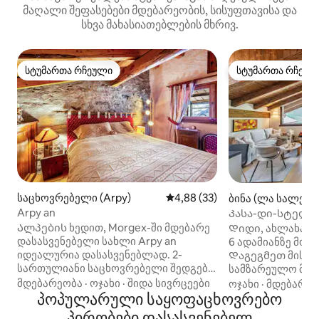
მაღალი შეფასებები მდებარეობის, სისუფთავისა და
სხვა მახასიათებლების მხრივ.
სტუმართა რჩეული
სტუმართა რჩეულ
სტუმართა რჩეული
სტუმართა რჩეულ
საცხოვრებელი (Arpy)
საშუალო შეფასებაა 5‑დან 4,
4,88 (33)
ბინა (ლა სალე)
Arpy an
Კასა-დი-სტელა
Ალპების ხედით, Morgex-ში მდებარე
Დიდი, ახლახან 
დასასვენებელი სახლი Arpy an
6 ადამიანზე მომ
იდეალურია დასასვენებლად. 2-
Დაგეგმეთ მისაღ
სართულიანი საცხოვრებელი შედგება
სამზარეულო მაღ
მისაღები ოთახისგან, რომელშიც არის
ფანჯრებით და თ
მდებარეობა
·
ოჯახი
·
შიდა სივრცეები
ოჯახი
·
მდებარეო
გასაშლელი დივანი 2 ადამიანისთვის,
პოპულარული საყოფაცხოვრებო
ხედებით მიმდება
სამზარეულო, 2 საძინებელი და 2
სართულზე, ახალ
პირობები დასასვენებელ