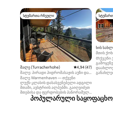
სტუმართა რჩეული
სტუმარ
სტუმართა რჩეული
სტუმარ
ხის სახლ
მთის ქოხ
ფერდობ
Თქვენი 
გამოყენე
შალე (Turracherhohe)
საშუალო შეფასებაა 5
4,94 (47)
დაახლოე
განახლე
შალე: პირადი ჰიდრომასაჟის აუზი და
სიმყუდრო
საუნა მთის ხედით
შალე Warmenhaven — თქვენი
თანამედ
ლუქს‑კლასის დასასვენებელი ადგილი
ზამთრის 
მთაში, ავსტრიის ალპებში. გაიღვიძეთ
ხის სახ
მთებისა და ფერდობების პანორამული
საცხოვრ
პოპულარული საყოფაცხოვ
ხედებით, დაისვენეთ პირად საუნასა და
დაახლოე
გარე ჰიდრომასაჟის აუზში და
Ის მდებარ
რამდენიმე წუთში გადით ფერდობებზე.
უცნაური
135 მ²‑იან შალეში 4 საძინებელია,