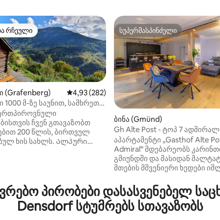
თა რჩეული
სუპერმასპინძელი
თა რჩეული
სუპერმასპინძელი
ი (Grafenberg)
საშუალო შეფასებაა 5‑დან 4,93, 282 მიმოხ
4,93 (282)
ი 1000 მ-ზე საუნით, სამხრეთ
ზე
ერთპიროვნული
ბინა (Gmünd)
ბისთვის ჩვენ გთავაზობთ
Gh Alte Post - ტოპ 7 ადმირალ
‑დან 4,94, 47 მიმოხილვა
ბით 200 წლის, ბირთვულ
აპარტამენტი „Gasthof Alte Pos
ბულ ხის სახლს. Ალპური
Admiral“ მდებარეობს კარინთ
ვე შეესაბამება
გმიუნდში და მასიდან მალტა
როვეობას. Ზაფხულის თუ
მთების მშვენიერი ხედები იშ
მიუხედავად, ეს დახვეწილი
საცხოვრებელში არის მისაღე
ლი გთავაზობთ იდეალურ
სასადილო სივრცე 2‑ადამიან
ებელს ოთხ ადამიანზე
რებო პირობები დასასვენებელ საც
დივანი‑საწოლი და სრულად
ბით 50 კვადრატულ მეტრში.
Densdorf სტუმრებს სთავაზობს
აღჭურვილი სამზარეულო ქურ
ეობს მზიან ბორცვზე. Ეს
მაცივარ‑საყინულით, ყავის ა
 საცხოვრებელი არ არის შორს