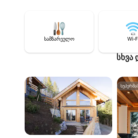
მიოლტალ
3 სააბაზანო, ხოლო 8 ადამიანის
რკინიგზა
განთავსებაა შესაძლებელი. ეს
ლაშქრობ
ადგილი მდებარეობს ფერდობებიდან,
თხილამუ
სათხილამურო ლიფტებიდან და
ლაშქრობ
სოფლის ცენტრიდან სულ რაღაც
მრავალი
1 კმ‑ის (მანქანით 3‑წუთის) სავალზე,
Გაეცანი
სამზარეულო
Wi-F
თუმცა გარშემო ავსტრიის უდიდესი
სხვა გან
ფიჭვის ტყეა. ეს ნამდვილი ადგილია
მთელი წლის განმავლობაში
სხვა 
სათხილამუროდ, საფეხმავლო ან
სამთო ველოსიპედით სეირნობისთვის
ან უბრალოდ დასასვენებლად.
სუპერმა
სუპერმა