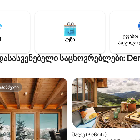
და ჭურჭლის სარეცხი მანქანი
ის მყინვარწვერის
2 საძინებელი (ერთში დამატე
დან და მრავალი ექსკურსია
დივან‑საწოლია), თითოეულს 
ისთვის, ცოცვისთვის,
საკუთარი სააბაზანო, და მაქს
რებით სრიალისთვის/
6 ადამიანისთვის არის განკუ
ისთვის, კანოეთი და
საყოფაცხოვრებო პირობებში
 სხვა მიმართულებისთვის.
უფასო 
მაღალსიჩქარიანი Wi‑Fi, გათ
თ ჩემს პროფილში მოცემულ
i
აუზი
ადგილი 
სმარტ‑ტელევიზორი
ცხადებებს.
სტრიმინგ‑სერვისებით.
დასასვენებელი საცხოვრებლები: De
სპინძელი
სპინძელი
შალე (Pleßnitz)