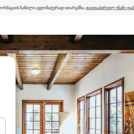
ორმაციის ნაწილი ავტომატურად ითარგმნა. 
თავდაპირველ ენაზე და
ციისთვის გამოიყენეთ კლავიშები ზემოთ/ქვემოთ მიმართული ისრებით 