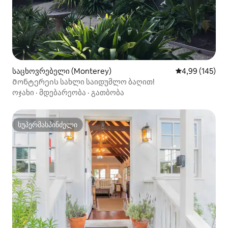
საცხოვრებელი (Monterey)
საშუალო შეფა
4,99 (145)
Მონტერეის სახლი საიდუმლო ბაღით!
ოჯახი
·
მდებარეობა
·
გათბობა
სუპერმასპინძელი
სუპერმასპინძელი