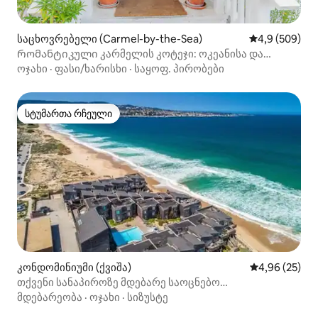
საცხოვრებელი (Carmel-by-the-Sea)
საშუალო შეფა
4,9 (509)
Რომანტიკული კარმელის კოტეჯი: ოკეანისა და
ქვეყნის ხედები
ოჯახი
·
ფასი/ხარისხი
·
საყოფ. პირობები
სტუმართა რჩეული
სტუმართა რჩეული
კონდომინიუმი (ქვიშა)
საშუალო შეფა
4,96 (25)
თქვენი სანაპიროზე მდებარე საოცნებო
საცხოვრებელი 2/2, კერძო პლაჟზე გასასვლელით
მდებარეობა
·
ოჯახი
·
სიზუსტე