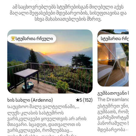
ამ საცხოვრებლებს სტუმრებისგან მიღებული აქვს
მაღალი შეფასებები მდებარეობის, სისუფთავისა და
სხვა მახასიათებლების მხრივ.
სტუმართა რჩეული
სტუმართა რჩეულ
სტუმართა რჩეული მოწინავე ვარიანტი
სტუმართა რჩეულ
გუმბათოვანი სახ
e)
The Dreamland Bub
ხის სახლი (Ardenno)
საშუალო შეფასებაა 5‑დან 
5 (152)
კომოს ტბა
ესტუმრეთ უნიკა
Საუცხოო შალე ვალტელინაში,
გუმბათს, რომელ
ლომბარდიას მთები
ლუქს‑კლასის სასტუმროს
გარშემორტყმულ
ვარსკვლავები ყოველთვის არ არის
პანორამული ხედი
მთავარი. სცადეთ, დათვალოთ ის
ტრემეცოსგან სუ
მდებარეობა
·
ფა
ვარსკვლავები, რომლებსაც
სავალზე. Dreaml
პანორამული ტერასიდან დაინახავთ