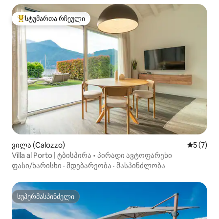
სტუმართა რჩეული
სტუმართა რჩეული მოწინავე ვარიანტი
ვილა (Calozzo)
საშუალო 
5 (7)
Villa al Porto | ტბისპირა • პირადი ავტოფარეხი
ფასი/ხარისხი
·
მდებარეობა
·
მასპინძლობა
სუპერმასპინძელი
სუპერმასპინძელი