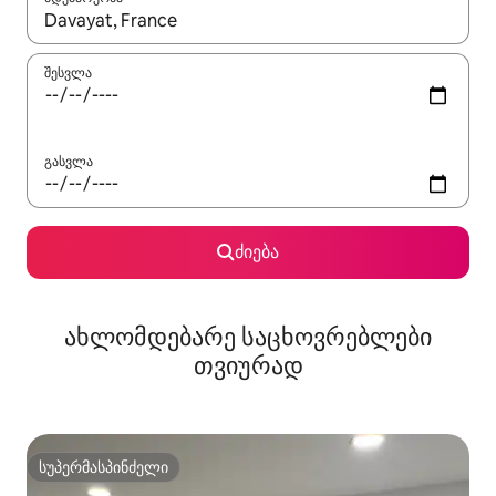
როცა შედეგები ხელმისაწვდომი გახდება, ნავიგაციისთვის გამ
შესვლა
გასვლა
ძიება
ახლომდებარე საცხოვრებლები
თვიურად
სუპერმასპინძელი
სუპერმასპინძელი