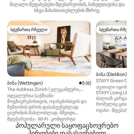
მაღალი შეფასებები მდებარეობის, სისუფთავისა და
სხვა მახასიათებლების მხრივ.
სტუმართა რჩეული
სტუმართა რჩეულ
სტუმართა რჩეული
სტუმართა რჩეულ
ბინა (Dietikon)
STAYY Green Oasis
ბინა (Wettingen)
საშუალო შეფასებაა 5‑დან
5 (6)
Parking I TV
Კეთილი იყოს თქ
The Address Zürich | ელეგანტური,
STAYY Living Like
6 სტუმრისთვის, 2 სააბაზანო და
იდეალურია საქმიანი
ძალიან კარგად 
პარკირების ადგილი
მოგზაურებისთვის, ოჯახებისთვის და
რომელიც გთავა
მუშაობის დროს დასასვენებლად
შესანიშნავი მოკ
ოჯახი
·
მდებარეო
ციურიხის მახლობლად. მშვიდი
სტუმრობისთვის ქ
მდებარეობა, ციურიხამდე სწრაფი
მდებარეობა
·
Wi‑Fi
·
კომფორტი
უფასო პარკინგი 2
მისასვლელი და სივრცე მაქსიმუმ
პოპულარული საყოფაცხოვრებო
სრულად აღჭურვ
6 სტუმრისთვის, 2 საძინებელი,
პირობები დასასვენებელ
კომფორტული საწ