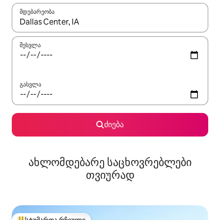
მდებარეობა
როცა შედეგები ხელმისაწვდომი გახდება, ნავიგაციისთვის გამ
შესვლა
გასვლა
ძიება
ახლომდებარე საცხოვრებლები
თვიურად