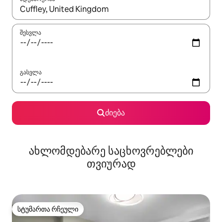
როცა შედეგები ხელმისაწვდომი გახდება, ნავიგაციისთვის გამ
შესვლა
გასვლა
ძიება
ახლომდებარე საცხოვრებლები
თვიურად
სტუმართა რჩეული
სტუმართა რჩეული