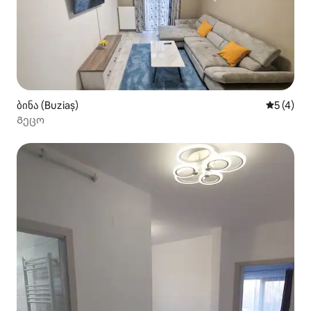
ბინა (Buziaș)
საშუალო 
5 (4)
Გეცო