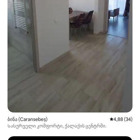
ბინა (Caransebeș)
საშუალო შეფა
4,88 (34)
Სასურველი კომფორტი, ქალაქის ცენტრში.