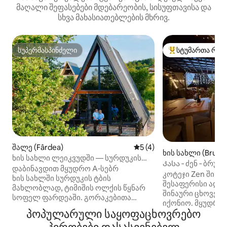
მაღალი შეფასებები მდებარეობის, სისუფთავისა და
სხვა მახასიათებლების მხრივ.
სუპერმასპინძელი
სტუმართა რჩე
სუპერმასპინძელი
სტუმართა რჩეული
შალე (Fârdea)
საშუალო შეფასებაა 5‑და
5 (4)
ხის სახლი (Bruzni
ხის სახლი ლეიკვუდში — სურდუკის
Კასა ‑ ძენ ‑ ბრუზნ
ტბა
დაბინავდით მყუდრო A‑სებრ
კოტეჯი Zen შინა
ხის სახლში სურდუკის ტბის
შესაფერისი ადგ
მახლობლად, ტიმიშის ოლქის წყნარ
შინაური ცხოველ
სოფელ ფარდეაში. გორაკებითა
იქონიო. მყუდრო
და ბუნებით გარშემორტყმული
პოპულარული საყოფაცხოვრებო
საცობებისა და დ
ეს სტილური საცხოვრებელი სრული
შორს მდებარე ს
კონფიდენციალურობით გთავაზობთ