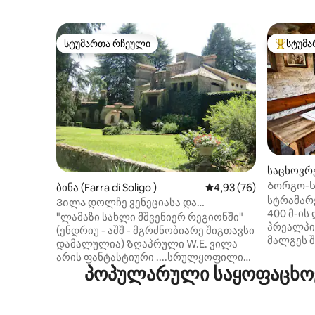
სტუმართა რჩეული
სტუმა
სტუმართა რჩეული
სტუმართ
საცხოვრე
Ბორგო-ს
ბინა (Farra di Soligo )
საშუალო შეფასებაა 5
4,93 (76)
სევიჩინო
სტრამარე
Ვილა დოლჩე ვენეციასა და
400 მ-ი
დოლომიტის შორის "პროსეკო"
"ლამაზი სახლი მშვენიერ რეგიონში"
პრეალპი-
(ენდრიუ - აშშ - მგრძნობიარე შიგთავსი
მალგეს შ
დამალულია) Ზღაპრული W.E. ვილა
საუკუნეე
არის ფანტასტიური ....სრულყოფილი
მეშვეობი
პოპულარული საყოფაცხოვ
რესტავრაცია, ფანტასტიკური
ტყე იზიდ
დეტალები და ძველი ავეჯი (Giulio - AUS
შესაძლებ
- (მგრძნობიარე შინაარსი ფარული)
სავალზე
Ლამაზი!!! Dreamy სახლში (Nicola - I -