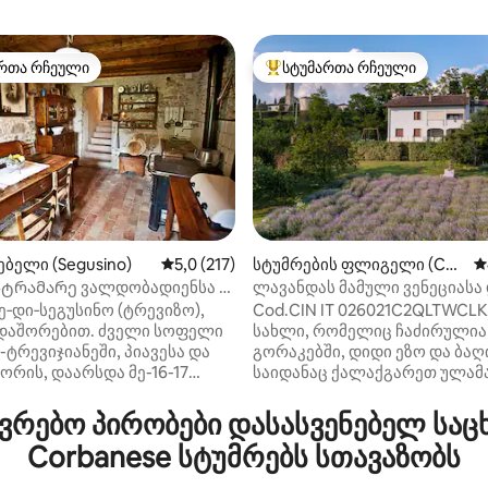
რთა რჩეული
სტუმართა რჩეული
ა რჩეული მოწინავე ვარიანტი
სტუმართა რჩეული მოწინავე ვ
ბელი (Segusino)
საშუალო შეფასებაა 5‑დან 5,0, 217 მიმოხ
5,0 (217)
სტუმრების ფლიგელი (Con
ს
egliano)
ტრამარე ვალდობადიენსა და
ლავანდას მამული ვენეციასა
‑დან 4,93, 76 მიმოხილვა
ს შორის
კორტინას შორის
‑დი‑სეგუსინო (ტრევიზო),
Cod.CIN IT 026021C2QLTWCL
ს დაშორებით. ძველი სოფელი
სახლი, რომელიც ჩაძირულია
ტრევიჯიანეში, პიავესა და
გორაკებში, დიდი ეზო და ბაღ
ორის, დაარსდა მე-16-17
საიდანაც ქალაქგარეთ ულამ
ბში იტრიის ნახშირის
ხედები იშლება. Დამოუკიდე
თ, რომელსაც წყლები და ხე-
შესასვლელი ვერანდით პირ
რებო პირობები დასასვენებელ საც
ავდა. მრავალი
სართულზე. Სივრცე
Corbanese სტუმრებს სთავაზობს
ლობის ცენტრში: 10 წუთის
ველოსიპედებისთვის,
ა ვალდობიადენე/პროსეკოს
ავტომობილებისთვის და RV-ე