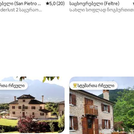
ბელი (San Pietro di
საშუალო შეფასებაა 5‑დან 5,0, 20 მიმოხ
5,0 (20)
საცხოვრებელი (Feltre)
derlust 2 საცურაო
Სახლი სოფლად ჩოგბურთით
ნა იუნესკო]
დოლომიტებში
‑დან 4,92, 87 მიმოხილვა
რთა რჩეული
სტუმართა რჩეული
ა რჩეული მოწინავე ვარიანტი
სტუმართა რჩეული მოწინავე ვ