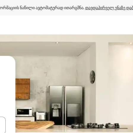
ორმაციის ნაწილი ავტომატურად ითარგმნა. 
თავდაპირველ ენაზე და
ციისთვის გამოიყენეთ კლავიშები ზემოთ/ქვემოთ მიმართული ისრებით 