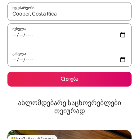
მდებარეობა
როცა შედეგები ხელმისაწვდომი გახდება, ნავიგაციისთვის გამ
შესვლა
გასვლა
ძიება
ახლომდებარე საცხოვრებლები
თვიურად