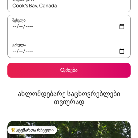
როცა შედეგები ხელმისაწვდომი გახდება, ნავიგაციისთვის გამ
შესვლა
გასვლა
ძიება
ახლომდებარე საცხოვრებლები
თვიურად
სტუმართა რჩეული
სტუმართა რჩეული მოწინავე ვარიანტი