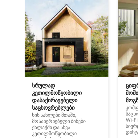
სრულად
ციფ
კეთილმოწყობილი
მომ
დასაქირავებელი
მოგზ
საცხოვრებლები
კომ
საცხ
ხის სახლები მთაში,
Wi‑F
მოსახერხებელი ბინები
სივრ
ქალაქში და სხვა
დისტ
კეთილმოწყობილი