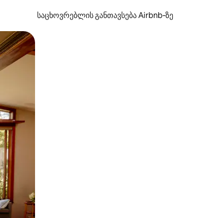
საცხოვრებლის განთავსება Airbnb‑ზე
ან შეხებისა თუ თითის გასმის ჟესტები.