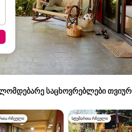
ლომდებარე საცხოვრებლები თვიუ
რთა რჩეული
სტუმართა რჩეული
ა რჩეული მოწინავე ვარიანტი
სტუმართა რჩეული