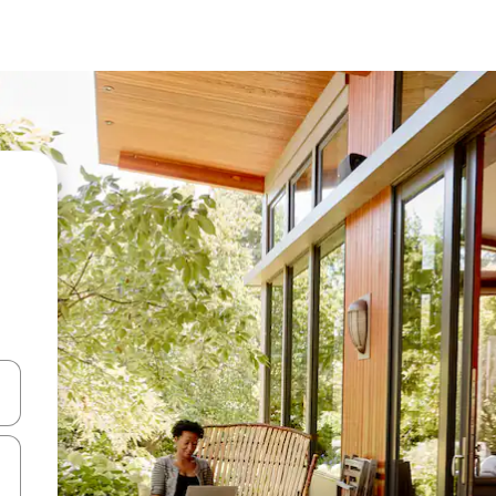
ციისთვის გამოიყენეთ კლავიშები ზემოთ/ქვემოთ მიმართული ისრებით 