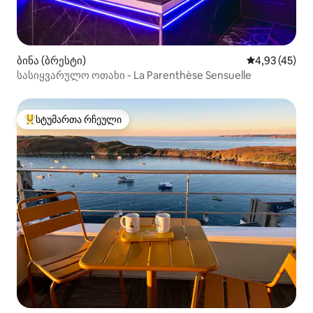
ბინა (ბრესტი)
საშუალო შეფ
4,93 (45)
სასიყვარულო ოთახი - La Parenthèse Sensuelle
სტუმართა რჩეული
სტუმართა რჩეული მოწინავე ვარიანტი