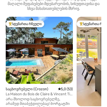
მაღალი შეფასებები მდებარეობის, სისუფთავისა და
სხვა მახასიათებლების მხრივ.
სტუმართა რჩეული
სტუმართა რჩე
სტუმართა რჩეული მოწინავე ვარიანტი
სტუმართა რჩეული
საცხოვრებელი (Crozon)
საშუალო შეფასებაა 5‑დან 5
5,0 (53)
La Maison du Bois de Claire & Vincent Ti
Ar C Hoad
Არა მხოლოდ საცხოვრებელზე,
არამედ შთაბეჭდილებაც! Მორგატში