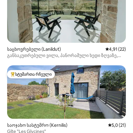
საცხოვრებელი (Lanildut)
საშუალო შეფ
4,91 (22)
განსაკუთრებული ვილა, პანორამული ხედი ზღვაზე,
ბრეტანი
სტუმართა რჩეული
სტუმართა რჩეული მოწინავე ვარიანტი
საოჯახო სასტუმრო (Kernilis)
საშუალო შე
5,0 (21)
Gîte "Les Glycines"