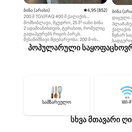
ბინა (არასი)
საშუალო შეფასებაა 5‑
4,95 (852)
ბინა (არა
200 მ TGV/FAQ 400 მ ქალაქის
დაცული პ
ცენტრიდან უფასო პარკინგი
მომხიბლავი, მყუდრო, 25 მ²‑იანი ბინა
Ულამაზეს
2 ადამიანისთვის, ტერასით, რომელიც
ქალაქის
გადაჰყურებს რიცის პარკს.
წყნარ სა
შესანიშნავი მდებარეობა: 200 მ‑ის
სადგურიდ
მოშორებით TGV‑ს/FAC‑ს მატარებლის
პოპულარული საყოფაცხოვრე
* ლამაზი
სადგურიდან, 450 მ ქალაქის
საპარკინ
ცენტრიდან (სამრეკლო, რესტორნები,
თქვენი 
ბარები, თეატრი და ა.შ.) 400 მ‑ში არის
კომუნალ
სავაჭრო ბაზრობა. 1 კმ‑ში მდებარეობს
ფურგონი
სკოლა „Guy Mollet“ საფეხმავლო
და * * ლა
მანძილია! ქუჩის პირდაპირ
შესანიშნ
მოპირდაპირე მხარეს მდებარეობს
სამრეკლო
დიდი, უფასო ავტოსადგომი
ბავშვის
250 ადგილით. თქვენი განცხადების
ადამიანი
პარკირებასთან დაკავშირებით
სამზარეულო
Wi-F
სამზარეუ
პრობლემა არ არის საცხობი თქვენს
სააბაზან
კოტეჯთანვე გაითვალისწინეთ: კიბე
უნიტაზი,
სხვა მთავარი ღ
ოდნავ ციცაბოა და შეუფერებელია
მასპინძე
შეზღუდული გადაადგილების უნარის
გიმასპი
მქონე ადამიანებისთვის.