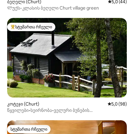
ბეღელი (Churt)
საშუალო შე
5,0 (44)
Ლუქს-კლასის ბეღელი Churt village green
სტუმართა რჩეული
სტუმართა რჩეული მოწინავე ვარიანტი
კოტეჯი (Churt)
საშუალო შეფ
5,0 (98)
წყვილები•სეირნობა•ველური ბუნების
თავშესაფარი•მაჩვების დაკვირვება
სტუმართა რჩეული
სტუმართა რჩეული