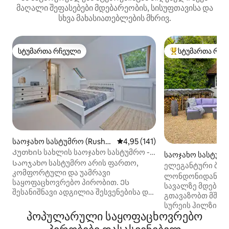
მაღალი შეფასებები მდებარეობის, სისუფთავისა და
სხვა მახასიათებლების მხრივ.
სტუმართა რჩეული
სტუმართა რჩე
სტუმართა რჩეული
სტუმართა რჩეული
საოჯახო სასტუმრო (Rushm
საშუალო შეფასებაა 5‑დან 4,9
4,95 (141)
oor)
Კუთხის სახლის საოჯახო სასტუმრო -
საოჯახო სასტუმრ
განსაცვიფრებელი მდებარეობა!
Საოჯახო სასტუმრო არის ფართო,
ey)
ელეგანტური ბეღ
კომფორტული და უამრავი
გასეირნებები, პა
ლონდონიდან სუ
საყოფაცხოვრებო პირობით. Ეს
აქტივობები
სავალზე მდებარ
შესანიშნავი ადგილია შესვენებისა და
გთავაზობთ მშვიდ
განტვირთვისთვის. Ისიამოვნეთ
სურეის ჰილზის შ
სურის განსაცვიფრებელი სოფლის
პოპულარული საყოფაცხოვრებო
აღმოაჩინეთ ულამ
შუაგულში ყოფნით და გაისეირნეთ
მომხიბლავი საბ