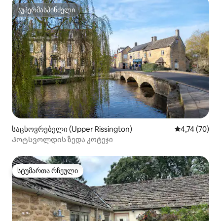
სუპერმასპინძელი
სუპერმასპინძელი
საცხოვრებელი (Upper Rissington)
საშუალო შეფ
4,74 (70)
Კოტსვოლდის ზედა კოტეჯი
სტუმართა რჩეული
სტუმართა რჩეული