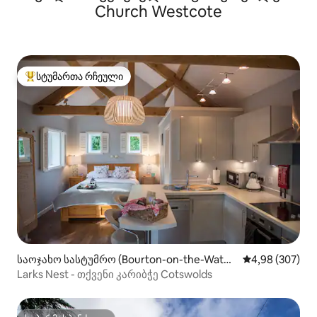
Church Westcote
სტუმართა რჩეული
სტუმართა რჩეული მოწინავე ვარიანტი
საოჯახო სასტუმრო (Bourton-on-the-Wate
საშუალო შეფას
4,98 (307)
r)
Larks Nest - თქვენი კარიბჭე Cotswolds