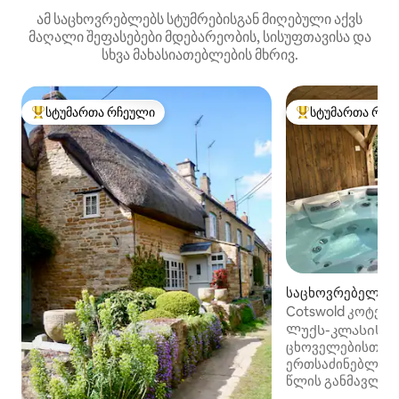
ამ საცხოვრებლებს სტუმრებისგან მიღებული აქვს
მაღალი შეფასებები მდებარეობის, სისუფთავისა და
სხვა მახასიათებლების მხრივ.
სტუმართა რჩეული
სტუმართა რჩე
სტუმართა რჩეული მოწინავე ვარიანტი
სტუმართა რჩეული
საცხოვრებელი (B
n)
Cotswold კოტეჯი
აუზით
Ლუქს-კლასის ში
ცხოველებისთვის
ერთსაძინებლიან
წლის განმავლობ
აუზით კოტსვოლდ