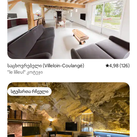
საცხოვრებელი (Villeloin-Coulangé)
საშუალო შეფა
4,98 (126)
"le lilleul" კოტეჯი
სტუმართა რჩეული
სტუმართა რჩეული