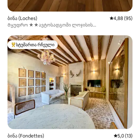
ბინა (Loches)
საშუალო შეფა
4,88 (95)
Მყუდრო ★★ავტოსადგომი ლოჯისის
სამეფო★ცენტრში
სტუმართა რჩეული
სტუმართა რჩეული მოწინავე ვარიანტი
ბინა (Fondettes)
საშუალო შე
5,0 (13)