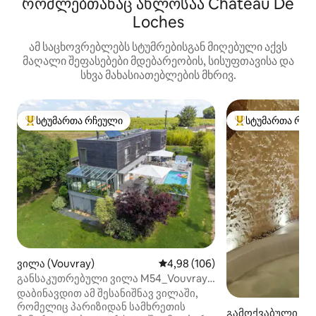
რომლებთანაც ახლოსაა Château De
Loches
ამ საცხოვრებლებს სტუმრებისგან მიღებული აქვს
მაღალი შეფასებები მდებარეობის, სისუფთავისა და
სხვა მახასიათებლების მხრივ.
სტუმართა რჩეული
სტუმართა რჩე
სტუმართა რჩეული მოწინავე ვარიანტი
სტუმართა რჩეული
ვილა (Vouvray)
საშუალო შეფასებაა 5‑დან 4,9
4,98 (106)
განსაკუთრებული ვილა M54_Vouvray,
აუზი, სპა, ლუარის ხეობა
დაბინავდით ამ შესანიშნავ ვილაში,
რომელიც პარიზიდან სამხრეთის
გამოქვაბული (Ve