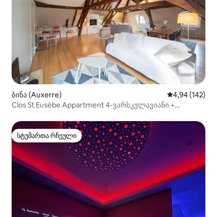
ბინა (Auxerre)
საშუალო შეფა
4,94 (142)
Clos St Eusèbe Appartment 4-ვარსკვლავიანი +
საპარკინგე ადგილი
სტუმართა რჩეული
სტუმართა რჩეული