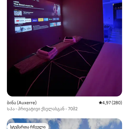
ბინა (Auxerre)
საშუალო შეფას
4,97 (280)
Სპა ‑ პრივატივი ქსელასგან - 70მ2
სტუმართა რჩეული