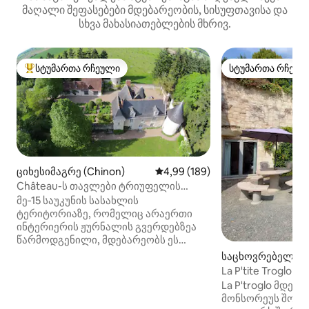
მაღალი შეფასებები მდებარეობის, სისუფთავისა და
სხვა მახასიათებლების მხრივ.
სტუმართა რჩეული
სტუმართა რჩეულ
სტუმართა რჩეული მოწინავე ვარიანტი
სტუმართა რჩეულ
ციხესიმაგრე (Chinon)
საშუალო შეფასებაა 5‑დან 4,9
4,99 (189)
Château-ს თავლები ტრიუფელის
ბაღით
მე‑15 საუკუნის სასახლის
ტერიტორიაზე, რომელიც არაერთი
ინტერიერის ჟურნალის გვერდებზეა
წარმოდგენილი, მდებარეობს ეს
ლამაზად გადაკეთებული, ფართო,
საცხოვრებელი (P
ყოფილი მარნები, რომელიც
La P'tite Troglo 
გარშემორტყმულია დიდებული
La P'troglo მდებ
ბაღებით და რომლიდანაც ჩანს ჩვენი
მონსორეუს შორის
10‑აკრიანი ტრიუფელის ბაღი.