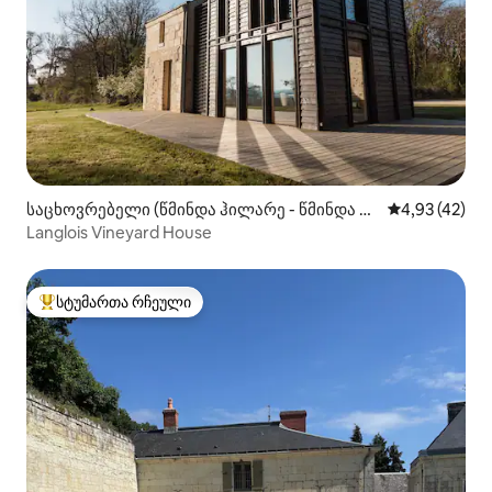
საცხოვრებელი (წმინდა ჰილარე - წმინდა სა
საშუალო შეფ
4,93 (42)
ფლორეთი)
Langlois Vineyard House
სტუმართა რჩეული
სტუმართა რჩეული მოწინავე ვარიანტი