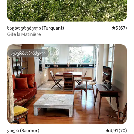
საცხოვრებელი (Turquant)
საშუალო შ
5 (67)
Gite la Matinière
სუპერმასპინძელი
სუპერმასპინძელი
ვილა (Saumur)
საშუალო შეფ
4,91 (70)