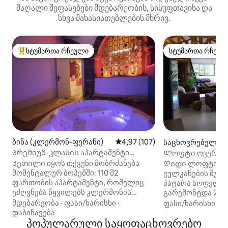
მაღალი შეფასებები მდებარეობის, სისუფთავისა და
სხვა მახასიათებლების მხრივ.
სტუმართა რჩეული
სტუმართა რჩეულ
სტუმართა რჩეული მოწინავე ვარიანტი
სტუმართა რჩეულ
ბინა (კლერმონ-ფერანი)
საშუალო შეფასებაა 5‑დან 4,97
4,97 (107)
საცხოვრებელი (
t)
Პრემიუმ-კლასის აპარტამენტი
Ლოფტი ოვერნის
წყვილებისთვის
შუაგულში
Კეთილი იყოს თქვენი მობრძანება
Დიდი ლოფტი გა
მომენტალურ ბოჰემში: 110 მ2
ვულკანების შუა
ფართობის აპარტამენტი, რომელიც
პატარა სოფელშ
ეძღვნება წყვილებს კლერმონის
გარემონტდა 202
ცენტრში (Fd)! Პირველ სართულზე
Ცენტრალური ყვ
მდებარეობა
·
ფასი/ხარისხი
·
ფასი/ხარისხი
·
ო
აპარტამენტში არის დასასვენებელი
ადგილისთვის - პუი-დე-გუმბათებიდან
დაბინავება
სივრცე ბალნეოთი, ვულკანის
პოპულარული საყოფაცხოვრებო
10 წუთის სავალზე