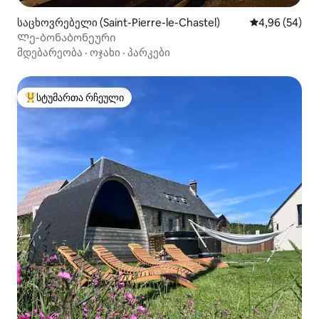
საცხოვრებელი (Saint-Pierre-le-Chastel)
საშუალო შეფა
4,96 (54)
Ლე-ბონაბონეური
მდებარეობა
·
ოჯახი
·
პარკები
სტუმართა რჩეული
სტუმართა რჩეული მოწინავე ვარიანტი