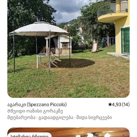
აგარაკი (Spezzano Piccolo)
საშუალო შეფ
4,93 (14)
Მშვიდი ოაზისი გორაკზე
მდებარეობა
·
გადაადგილება
·
შიდა სივრცეები
სტუმართა რჩეული