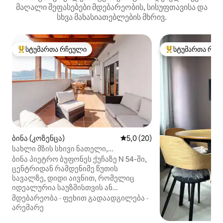
მაღალი შეფასებები მდებარეობის, სისუფთავისა და
სხვა მახასიათებლების მხრივ.
სტუმართა რჩეული
სტუმართა რჩე
სტუმართა რჩეული მოწინავე ვარიანტი
სტუმართა რჩეული
ბინა (კოზენცა)
საშუალო შეფასებაა 5‑დან 5
5,0 (20)
სახლი მზის სხივი ნათელი,
ცენტრალური, თქვენი.
ბინა პიეტრო ბუფონეს ქუჩაზე N 54-ში,
ცენტრიდან რამდენიმე წუთის
სავალზე, დიდი აივნით, რომელიც
იდეალურია საუზმისთვის ან
დასასვენებლად. კოზენცის
მდებარეობა
·
ფეხით გადაადგილება
·
მუნიციპალიტეტიდან 5 წუთის სავალზე
არემარე
და ქალაქის მთავარი გამზირის,