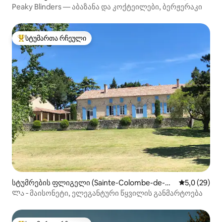
Peaky Blinders — აბაზანა და კოქტეილები, ბერჟერაკი
სტუმართა რჩეული
სტუმართა რჩეული მოწინავე ვარიანტი
სტუმრების ფლიგელი (Sainte-Colombe-de-Du
საშუალო შე
5,0 (29)
ras)
Ლა ‑ მაისონეტი, ელეგანტური წყვილის განმარტოება