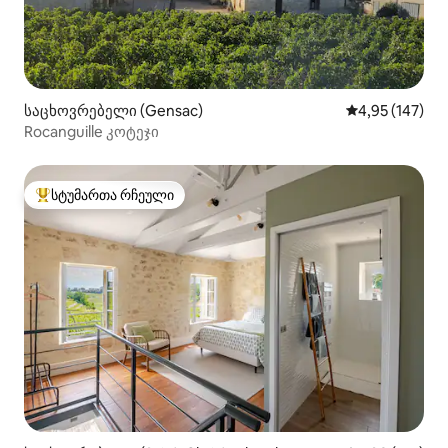
საცხოვრებელი (Gensac)
საშუალო შეფა
4,95 (147)
Rocanguille კოტეჯი
სტუმართა რჩეული
სტუმართა რჩეული მოწინავე ვარიანტი