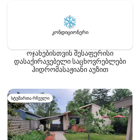
კონდიციონერი
ოჯახებისთვის შესაფერისი
დასაქირავებელი საცხოვრებლები
ჰიდრომასაჟიანი აუზით
სტუმართა რჩეული
სტუმართა რჩეული