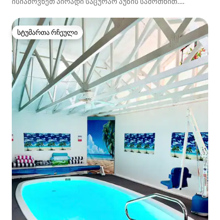
ისიამოვნეთ პირადი საცურაო აუზის სამოთხით.
დასვენება ბეი‑სიტიში
სტუმართა რჩეული
სტუმართა რჩეული