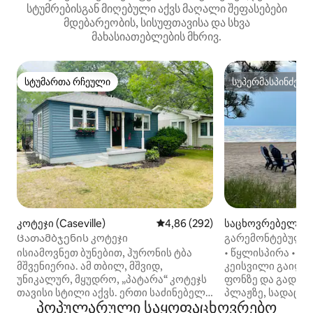
სტუმრებისგან მიღებული აქვს მაღალი შეფასებები
მდებარეობის, სისუფთავისა და სხვა
მახასიათებლების მხრივ.
სტუმართა რჩეული
სუპერმასპინძელ
სტუმართა რჩეული
სუპერმასპინძელ
კოტეჯი (Caseville)
საშუალო შეფასებაა 5‑დან 4,8
4,86 (292)
საცხოვრებელი (Ca
Ცათამბჯენის კოტეჯი
გარემონტებული 
3 კმ‑შია კეისვილ
ისიამოვნეთ ბუნებით, ჰურონის ტბა
• წყლისპირა • პი
მშვენიერია. ამ თბილ, მშვიდ,
კეისვილი გაიღვიძეთ ტალღების ხმის
უნიკალურ, მყუდრო, „პატარა“ კოტეჯს
ფონზე და გადით
თავისი სტილი აქვს. ერთი საძინებელი
პლაჟზე, სადაც შ
პოპულარული საყოფაცხოვრებო
სრული ზომის საწოლით, ხოლო
30‑მეტრიანი სან