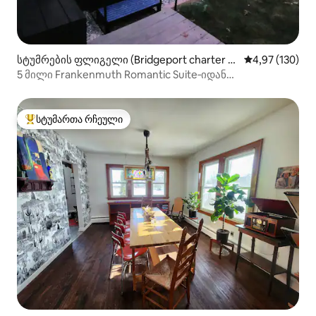
სტუმრების ფლიგელი (Bridgeport charter T
საშუალო შეფა
4,97 (130)
ownship)
5 მილი Frankenmuth Romantic Suite‑იდან
ჰიდრომასაჟიანი აუზით
სტუმართა რჩეული
სტუმართა რჩეული მოწინავე ვარიანტი