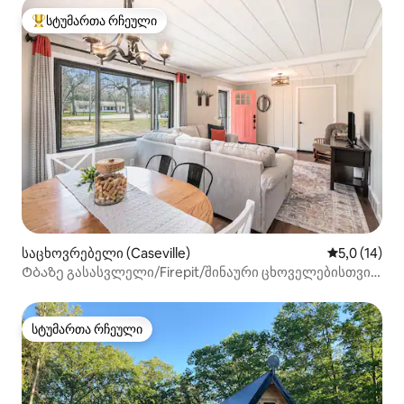
სტუმართა რჩეული
სტუმართა რჩეული მოწინავე ვარიანტი
საცხოვრებელი (Caseville)
საშუალო შე
5,0 (14)
Ტბაზე გასასვლელი/Firepit/შინაური ცხოველებისთვის
შესაფერისი/Foosball/PingPong
სტუმართა რჩეული
სტუმართა რჩეული