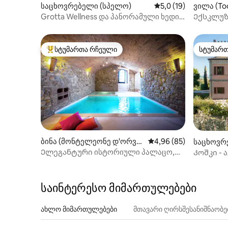
საცხოვრებელი (სპელო)
საშუალო შეფასებაა 
5,0 (19)
ვილა (Tod
Grotta Wellness და პანორამული ხედი |
Ექსკლუზ
Casa di Lucy
ცალკე ა
სტუმართა რჩეული
სტუმარ
სტუმართა რჩეული მოწინავე ვარიანტი
სტუმარ
ბინა (მონტელეონე დ'ორვი
საშუალო შეფასებაა 5
4,96 (85)
საცხოვრე
ეტო)
di Montef
Ელეგანტური ისტორიული პალაცო,
Კოშკი -
ტოსკანის ხეობის ხედები
საინტერესო მიმართულებები
ახლო მიმართულებები
მთავარი ღირსშესანიშნაობ