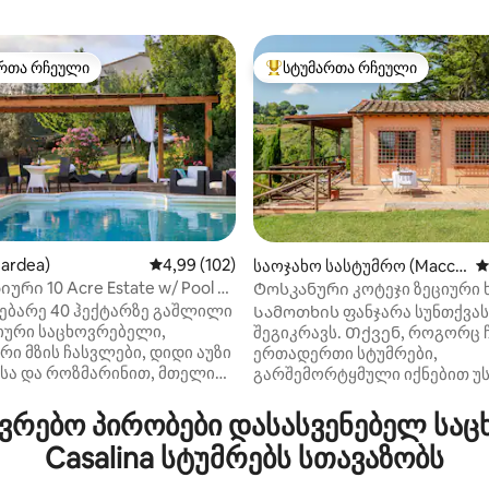
რთა რჩეული
სტუმართა რჩეული
ა რჩეული მოწინავე ვარიანტი
სტუმართა რჩეული მოწინავე ვ
ardea)
საშუალო შეფასებაა 5‑დან 4,99, 102 მიმოხ
4,99 (102)
საოჯახო სასტუმრო (Maccia
ს
no)
ური 10 Acre Estate w/ Pool &
Ტოსკანური კოტეჯი ზეციური 
დან 4,97, 127 მიმოხილვა
ve!
დებარე 40 ჰექტარზე გაშლილი
Სამოთხის ფანჯარა სუნთქვას
იური საცხოვრებელი,
შეგიკრავს. Თქვენ, როგორც 
რი მზის ჩასვლები, დიდი აუზი
ერთადერთი სტუმრები,
სა და როზმარინით, მთელი
გარშემორტყმული იქნებით 
ნმავლობაში. Ახალი
ხედებით, უსაზღვრო სიმშვიდ
ნერი, Starlink ინტერნეტი.
ჩიტების სიმღერითა და ირმებ
რებო პირობები დასასვენებელ საც
ირადი და მშვიდი 2
გამოძახებით. Ხეობის ქვემო
Casalina სტუმრებს სთავაზობს
 4 საძინებელი, 4 სააბაზანო,
თქვენს სეირნობისას შეიძლე
თი, 55-დუიმიანი სმარტ-
აღმოაჩინოთ მელიების ფერი