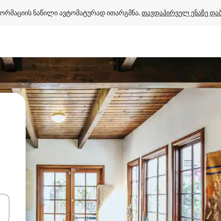
ორმაციის ნაწილი ავტომატურად ითარგმნა. 
თავდაპირველ ენაზე და
ციისთვის გამოიყენეთ კლავიშები ზემოთ/ქვემოთ მიმართული ისრებით 