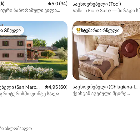
5‑დან 5,0, 19 მიმოხილვა
i)
საშუალო შეფასებაა 5‑დან 5,0, 34 მიმოხ
5,0 (34)
საცხოვრებელი (Todi)
იური პანორამული ვილა
Valle in Fiore Suite — პირადი 
უზით
ItalyWeGo
თა რჩეული
სტუმართა რჩეული
თა რჩეული
სტუმართა რჩეული მოწინავე ვ
‑დან 4,96, 85 მიმოხილვა
საცხოვრებელი (Chiugiana-La
ბელი (San Marco
საშუალო შეფასებაა 5‑დან 4,95, 60 მიმოხ
4,95 (60)
Commenda)
alco)
ქვისგან აგებული მცირე
 აგროტურიზმი ფონტე სალა
დამოუკიდებელი ლოფტი, ბა
ები ახლომახლო