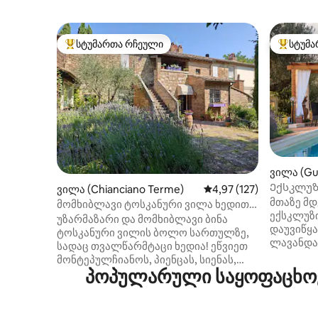
სტუმართა რჩეული
სტუმა
სტუმართა რჩეული მოწინავე ვარიანტი
სტუმართ
ვილა (Gu
Ექსკლუზი
ვილა (Chianciano Terme)
საშუალო შეფასებაა 5‑
4,97 (127)
Olive Gro
მთაზე მ
მომხიბლავი ტოსკანური ვილა ხედით
ექსკლუზ
ოჯახისა და მეგობრებისთვის
უზარმაზარი და მომხიბლავი ბინა
დაუვიწყა
ტოსკანური ვილის ბოლო სართულზე,
ლავანდა
სადაც თვალწარმტაცი ხედია! ეწვიეთ
წლის გა
მონტეპულჩიანოს, პიენცას, სიენას,
კონდიციო
პოპულარული საყოფაცხოვ
დაათვალიერეთ სოფლები, ვენახები
Ძალიან პ
და ცხელი წყაროები, გაისეირნეთ
სართული,
ფეხით ან ელექტროველოსიპედით,
ჯაკუზიბა
მოიარეთ ან იმგზავრეთ მანქანით! ორი