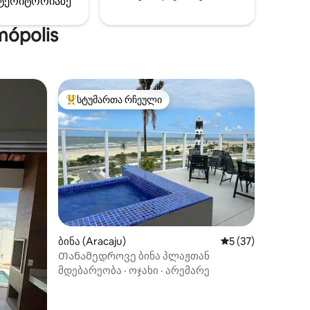
ტერიტორიაზე
აგებული
აც
ópolis
 სურს.
სტუმართა რჩეული
არიანტი
სტუმართა რჩეული მოწინავე ვარიანტი
ბინა (Aracaju)
საშუალო შეფასება
5 (37)
Თანამედროვე ბინა პლაჟთან
მდებარეობა
·
ოჯახი
·
არემარე