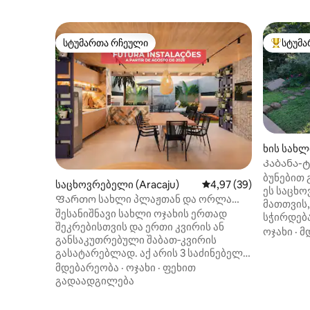
სტუმართა რჩეული
სტუმა
სტუმართა რჩეული
სტუმართ
ხის სახლი
Კაბანა-
ბუნებით
საცხოვრებელი (Aracaju)
საშუალო შეფასებაა 5
4,97 (39)
ეს საცხ
Ფართო სახლი პლაჟთან და ორლა
მათთვის,
ივენთსის მოედანთან.
შესანიშნავი სახლი ოჯახის ერთად
სჭირდება
შეკრებისთვის და ერთი კვირის ან
ხეები და
ოჯახი
·
მ
განსაკუთრებული შაბათ‑კვირის
სახეობებ
გასატარებლად. აქ არის 3 საძინებელი,
დასასვე
3 სააბაზანო, 3 ავტომობილისთვის
მდებარეობა
·
ოჯახი
·
ფეხით
ქოხი სერ
განკუთვნილი ავტოფარეხი და
გადაადგილება
ნაკლებ დაშ
კონდიციონერი ყველა საძინებელში.
გთავაზო
ვასრულებთ სარემონტო სამუშაოებს
მრავალფ