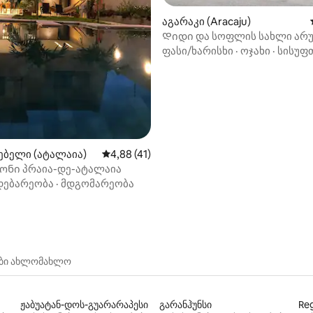
ა 5‑დან 5, 59 მიმოხილვა
აგარაკი (Aracaju)
Დიდი და სოფლის სახლი არუ
ფასი/ხარისხი
·
ოჯახი
·
სისუფ
ებელი (ატალაია)
საშუალო შეფასებაა 5‑დან 4,88, 41 მიმო
4,88 (41)
ონი პრაია-დე-ატალაია
დებარეობა
·
მდგომარეობა
ები ახლომახლო
ჟაბუატან-დოს-გუარარაპესი
გარანჰუნსი