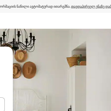
ორმაციის ნაწილი ავტომატურად ითარგმნა. 
თავდაპირველ ენაზე და
ციისთვის გამოიყენეთ კლავიშები ზემოთ/ქვემოთ მიმართული ისრებით 