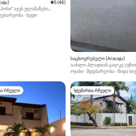
caju)
საშუალო შეფასებაა 5‑დან 5, 46 მიმოხ
5 (46)
ჰოსი“ აჯუს ულამაზესი
.
დებარეობა
·
ხედი
საცხოვრებელი (Aracaju)
Სახლი პლაჟთან ცალკე აუზით
ფლიგელით
ოჯახი
·
მდებარეობა
·
შიდა სი
თა რჩეული
სტუმართა რჩეული
თა რჩეული
სტუმართა რჩეული