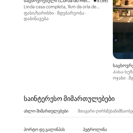
საცხოვრებელი (Coroa do Mei
საშუალო შეფასება
5 (59)
o)
Linda casa completa, 1km da orla de
Atalaia!
ფასი/ხარისხი
·
მდებარეობა
·
დაბინავება
საცხოვრ
Კასა-სეზ
ოჯახი
·
მ
საინტერესო მიმართულებები
ახლო მიმართულებები
მთავარი ღირსშესანიშნაობ
პორტო დე გალინჰას
პეტროლინა