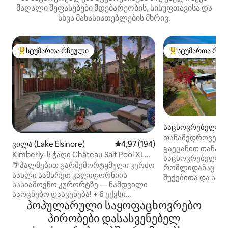
მაღალი შეფასებები მდებარეობის, სისუფთავისა და
სხვა მახასიათებლების მხრივ.
სტუმართა რჩეული
სტუმართა რჩე
სტუმართა რჩეული მოწინავე ვარიანტი
სტუმართა რჩეული
საცხოვრებელი (
თანამედროვე ახა
ვილა (Lake Elsinore)
საშუალო შეფასებაა 5‑დან 4,97
4,97 (194)
დასასვენებელი 
გაეცანით თანამ
Kimberly-ს ჭაღი Château Salt Pool XLG.
ხედებით
საცხოვრებელს ბ
სპა
🌴პალმებით გარშემორტყმული კერძო
რომლიდანაც იშ
სახლი სამხრეთ კალიფორნიის
შუქებითა და საღ
სასიამოვნო კურორტზე — ნამდვილი
ულამაზესი ხედებ
საოცნებო დასვენება! + 6 ექვსი
აქვს ღია გეგმარე
პოპულარული საყოფაცხოვრებო
ნამდვილად დიდი საძინებელი+ (12‑14
ჭერამდე ფანჯრებ
ადამიანისთვის) დაამატეთ ყველა
პირობები დასასვენებელ
რომელიც იდეალ
სტუმარი პროფილში + სასახლის
დასასვენებლად, 