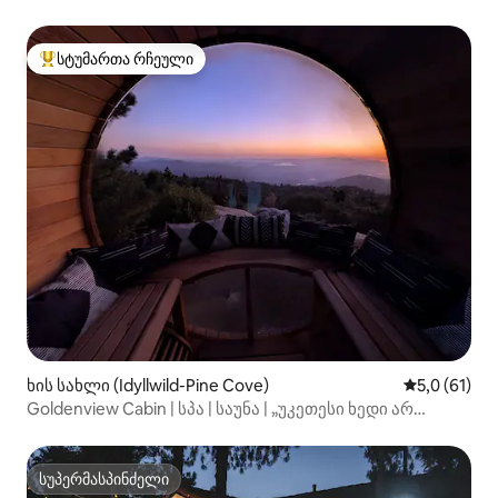
პარაშუტით/WineCountry
სტუმართა რჩეული
სტუმართა რჩეული მოწინავე ვარიანტი
ხის სახლი (Idyllwild-Pine Cove)
საშუალო შე
5,0 (61)
Goldenview Cabin | სპა | საუნა | „უკეთესი ხედი არ
არსებობს“
სუპერმასპინძელი
სუპერმასპინძელი