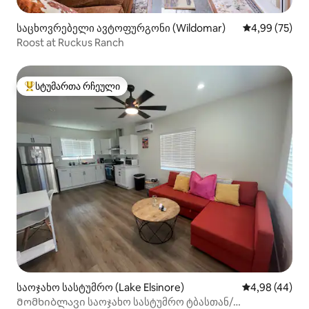
საცხოვრებელი ავტოფურგონი (Wildomar)
საშუალო შეფა
4,99 (75)
Roost at Ruckus Ranch
სტუმართა რჩეული
სტუმართა რჩეული მოწინავე ვარიანტი
საოჯახო სასტუმრო (Lake Elsinore)
საშუალო შეფა
4,98 (44)
Მომხიბლავი საოჯახო სასტუმრო ტბასთან/