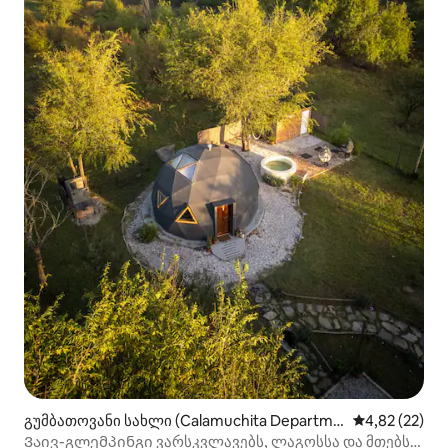
გუმბათოვანი სახლი (Calamuchita Departme
საშუალო შეფ
4,82 (22)
nt)
Ვაივ-გლემპინგი ვარსკვლავებს, ლაგოსსა და მთებს