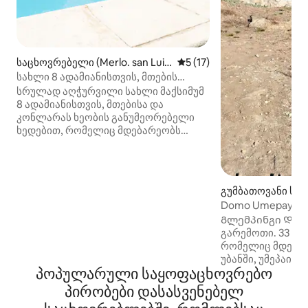
საცხოვრებელი (Merlo. san Lui
საშუალო შეფასებაა 5‑დან
5 (17)
s)
სახლი 8 ადამიანისთვის, მთების
ხედებით და უნიკალური მზის ჩასვლის
სრულად აღჭურვილი სახლი მაქსიმუმ
ხედით
8 ადამიანისთვის, მთებისა და
კონლარას ხეობის განუმეორებელი
ხედებით, რომელიც მდებარეობს
ჩუმამაიას ქანთრი‑კლუბში, სადაც
ბუნების დაცვის ტერიტორია,
საფეხმავლო ბილიკები და
ახლომდებარე ნაკადულია. მას აქვს
გუმბათოვანი სახლ
მთავარი საძინებელი საკუთარი
nto)
Domo Umepay -G
სააბაზანოთი და ჯაკუზით პირველ
Გლემპინგი Დატკბით ბუნებრივი
სართულზე, ორი საძინებელი მეორე
გარემოთი. 33 მ2
სართულზე და 1 სააბაზანო, ასევე,
რომელიც მდებარ
ცალკე ბინა სააბაზანოთი და ყველა
უბანში, უმეპაიში,
საყოფაცხოვრებო პირობით.
პოპულარული საყოფაცხოვრებო
კალამუჩიტადან 3
ის იდეალურია ბუნებითა და
არის ბუნებრივი,
უნიკალური მზის ჩასვლის ხედებით
პირობები დასასვენებელ
ადგილი, რომელი
ტკბობისთვის — აქ არის ლამაზი