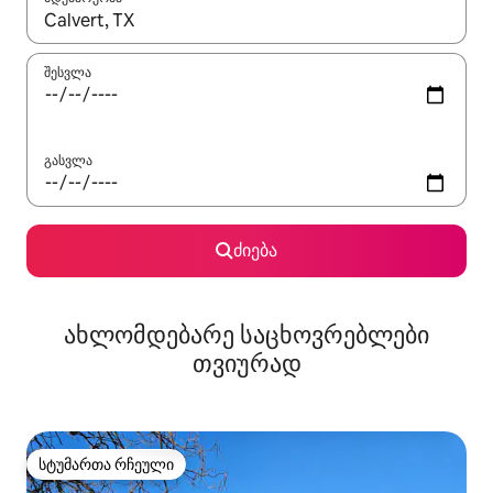
როცა შედეგები ხელმისაწვდომი გახდება, ნავიგაციისთვის გამ
შესვლა
გასვლა
ძიება
ახლომდებარე საცხოვრებლები
თვიურად
სტუმართა რჩეული
სტუმართა რჩეული