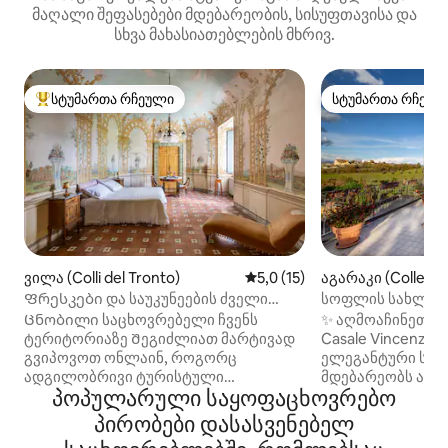
მაღალი შეფასებები მდებარეობის, სისუფთავისა და
სხვა მახასიათებლების მხრივ.
სტუმართა რჩეული
სტუმართა რჩეულ
სტუმართა რჩეული მოწინავე ვარიანტი
სტუმართა რჩეულ
ვილა (Colli del Tronto)
საშუალო შეფასებაა 5‑დან 5
5,0 (15)
აგარაკი (Collecor
Ფრესკები და საუკუნეების ძველი
სოფლის სახლი 
პარკი - ვილა მასტრანჯელო
ტერასით კოლეკ
Ცნობილი საცხოვრებელი ჩვენს
​✨ აღმოაჩინეთ კ
ტერიტორიაზე Შეგიძლიათ მარტივად
Casale Vincenzo
გვიპოვოთ ონლაინ, როგორც
ელეგანტური სახ
ადგილობრივი ტურისტული
მდებარეობს აბრ
პოპულარული საყოფაცხოვრებო
ღირსშესანიშნაობა. 1️‑
გარშემორტყმულ
დამოუკიდებლად დაბინავება
ბაღებითა და ვენახ
პირობები დასასვენებელ
შესაძლებელია ნებისმიერ დროს 2️‑
დიდი, კომფორტუ