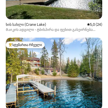
ხის სახლი (Crane Lake)
საშუალო შე
5,0 (24)
Მაიკის ადგილი - ტბისპირა და ფეხით გასეირნება
რესტორნებში
სტუმართა რჩეული
სტუმართა რჩეული მოწინავე ვარიანტი