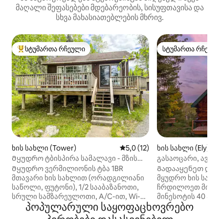
მაღალი შეფასებები მდებარეობის, სისუფთავისა და
სხვა მახასიათებლების მხრივ.
სტუმართა რჩეული
სტუმართა რჩეულ
სტუმართა რჩეული მოწინავე ვარიანტი
სტუმართა რჩეულ
ხის სახლი (Tower)
საშუალო შეფასებაა 5‑დან 5
5,0 (12)
ხის სახლი (Ely)
Მყუდრო ტბისპირა სამალავი - მზის
გასაოცარი, ავტო
ჩასვლის განსაცვიფრებელი ხედები!
16 ჰექტარზე Wi‑F
Მყუდრო ვერმილიონის ტბა 1BR
Გადააყენეთ და 
მთავარი ხის სახლით (ორადგილიანი
მყუდრო ხის სახ
საწოლი, ფუტონი), 1/2 სააბაზანოთი,
ჩრდილოეთ მინე
სრული სამზარეულოთი, A/C-ით, Wi-Fi
მინესოტის 40 ჰ
პოპულარული საყოფაცხოვრებო
ქსელით და ტერასით ტბის ხედით.
ლანდშაფტზე მდე
Ტბისპირა ბუნკერში არის
Მიუხედავად იმი