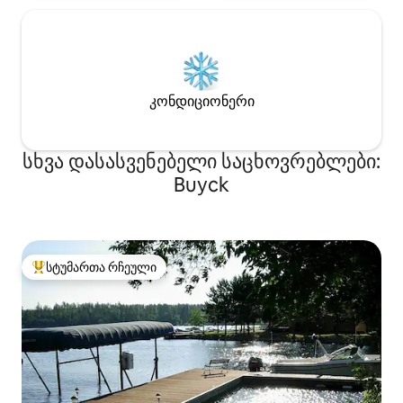
კონდიციონერი
სხვა დასასვენებელი საცხოვრებლები:
Buyck
სტუმართა რჩეული
სტუმართა რჩეული მოწინავე ვარიანტი