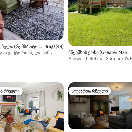
ებელი (რემსბოტომ
საშუალო შეფასებაა 5‑დან 5,0, 48 მიმო
5,0 (48)
მწყემსის ქოხი (Greater Manc
ავი ვიქტორიანული ბინა
hester)
Ashworth Retreat Shepherd's 
დიდი მანჩესტერში
თა რჩეული
სტუმართა რჩეული
თა რჩეული
სტუმართა რჩეული