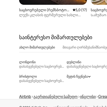
საცხოვრებელი (რემსბოტომ
საშუალო შეფასებაა 
5,0 (17)
საცხოვრე
ი)
nchester)
ლუქს‑კლასის ფერმერული სახლი
Სამუშაო 
2 საძინებლით და 2 ჯაკუზით
შესაფერის
პარკირე
საინტერესო მიმართულებები
ახლო მიმართულებები
მთავარი ღირსშესანიშნაობ
ლონდონი
დუბლინი
დასასვენებელი საცხოვრებლები
ბრისტოლი
მეტის ჩვენება
დასასვენებელი საცხოვრებლები
Airbnb
გაერთიანებული სამეფო
ინგლისი
Grea