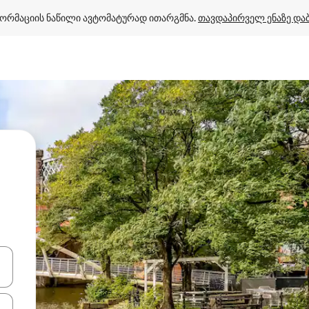
ორმაციის ნაწილი ავტომატურად ითარგმნა. 
თავდაპირველ ენაზე და
ციისთვის გამოიყენეთ კლავიშები ზემოთ/ქვემოთ მიმართული ისრებით 