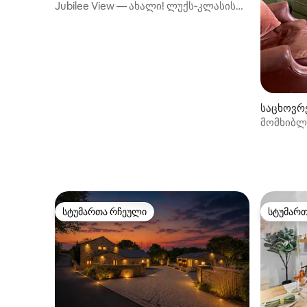
nchester)
Jubilee View — ახალი! ლუქს‑კლასის
საცხოვრებელი, პარკინგი, Wi‑Fi
საცხოვრ
ი)
მომხიბლ
სტუმართა რჩეული
სტუმარ
სტუმართა რჩეული
სტუმარ