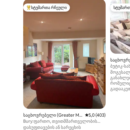
სტუმართა რჩეული
სტუმარ
სტუმართა რჩეული მოწინავე ვარიანტი
სტუმარ
საცხოვრ
ი)
ბუტიკ‑სა
საიდუმლ
მოგესალ
განახლებ
რომელი
გადააკეთ
წლების 
შემდეგ. 
საგულდა
შეექმნა
საცხოვრებელი (Greater Ma
საშუალო შეფასებაა 5
5,0 (403)
მუდმივი 
nchester)
Bury:ფართო, თვითმმართველობის
ბუნებრივ
შეიცავს დანართი nr M66
დასუფთავების ან სარეცხის
მოფიქრე