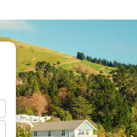
ციისთვის გამოიყენეთ კლავიშები ზემოთ/ქვემოთ მიმართული ისრებით 