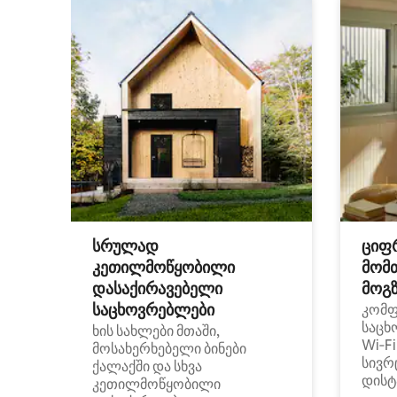
სრულად
ციფ
კეთილმოწყობილი
მომ
დასაქირავებელი
მოგზ
საცხოვრებლები
კომ
საცხ
ხის სახლები მთაში,
Wi‑F
მოსახერხებელი ბინები
სივრ
ქალაქში და სხვა
დისტ
კეთილმოწყობილი